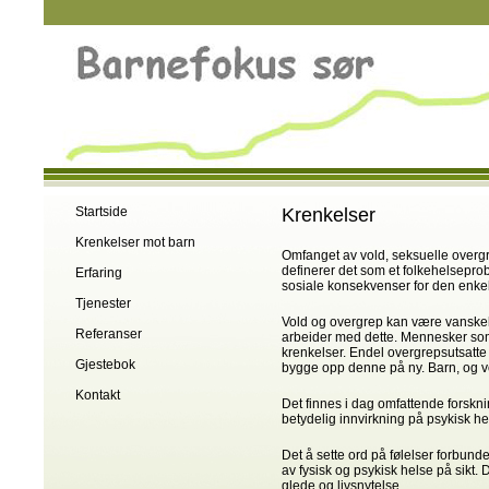
Startside
Krenkelser
Krenkelser mot barn
Omfanget av vold, seksuelle overg
definerer det som et folkehelsepro
Erfaring
sosiale konsekvenser for den enkel
Tjenester
Vold og overgrep kan være vanske
Referanser
arbeider med dette. Mennesker som h
krenkelser. Endel overgrepsutsatte ha
Gjestebok
bygge opp denne på ny. Barn, og vok
Kontakt
Det finnes i dag omfattende forskning
betydelig innvirkning på psykisk h
Det å sette ord på følelser forbund
av fysisk og psykisk helse på sikt.
glede og livsnytelse.