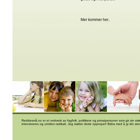
Mer kommer her..
Reddesmå.no er et nettverk av fagfolk, politikere og privatpersoner som gir sin stø
intensiveres og utvides radikalt. Jeg støtter dette oppropet! Bidra med å gi din s